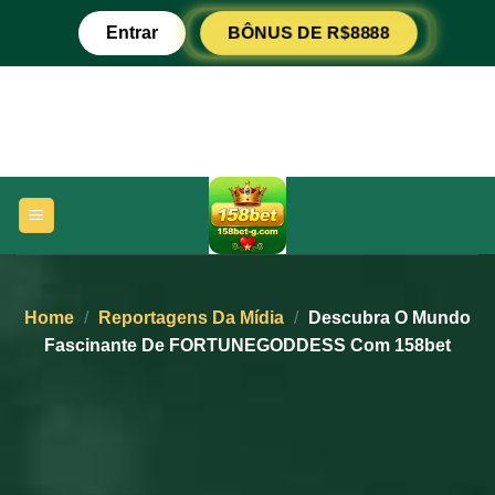
Ir
BÔNUS DE R$8888
Entrar
para
o
conteúdo
Home
/
Reportagens Da Mídia
/
Descubra O Mundo
Fascinante De FORTUNEGODDESS Com 158bet