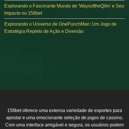
Explorando o Fascinante Mundo de 'WaysoftheQilin' e Seu
Impacto no 158bet
Explorando o Universo de OnePunchMan: Um Jogo de
Estratégia Repleto de Ação e Diversão
158bet oferece uma extensa variedade de esportes para
apostar e uma emocionante seleção de jogos de cassino.
Com uma interface amigável e segura, os usuários podem