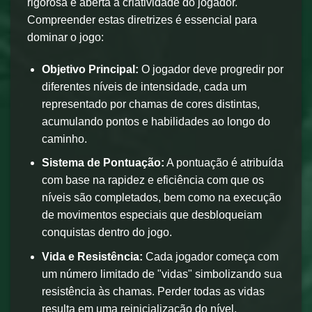
rigorosa e aberta à criatividade do jogador.
Compreender estas diretrizes é essencial para
dominar o jogo:
Objetivo Principal:
O jogador deve progredir por
diferentes níveis de intensidade, cada um
representado por chamas de cores distintas,
acumulando pontos e habilidades ao longo do
caminho.
Sistema de Pontuação:
A pontuação é atribuída
com base na rapidez e eficiência com que os
níveis são completados, bem como na execução
de movimentos especiais que desbloqueiam
conquistas dentro do jogo.
Vida e Resistência:
Cada jogador começa com
um número limitado de "vidas" simbolizando sua
resistência às chamas. Perder todas as vidas
resulta em uma reinicialização do nível,