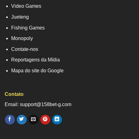
Video Games
Jueteng
Fishing Games
Monopoly
Contate-nos
Reportagens da Mídia
Mapa do site do Google
Contato
Email: support@158bet-g.com