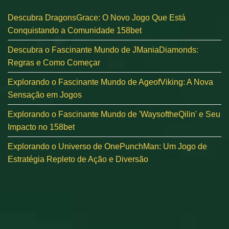
Descubra DragonsGrace: O Novo Jogo Que Está
Conquistando a Comunidade 158bet
Descubra o Fascinante Mundo de JManiaDiamonds:
Regras e Como Começar
Explorando o Fascinante Mundo de AgeofViking: A Nova
Sensação em Jogos
Explorando o Fascinante Mundo de 'WaysoftheQilin' e Seu
Impacto no 158bet
Explorando o Universo de OnePunchMan: Um Jogo de
Estratégia Repleto de Ação e Diversão