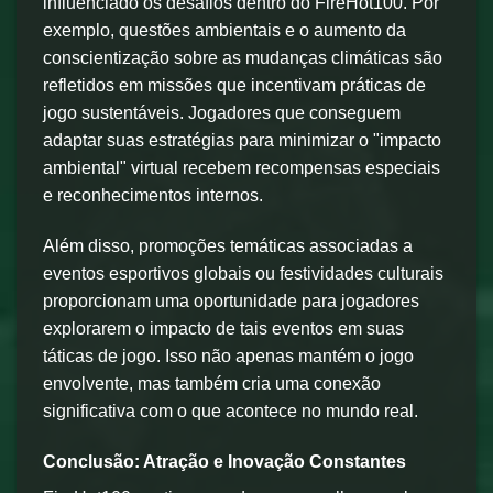
influenciado os desafios dentro do FireHot100. Por
exemplo, questões ambientais e o aumento da
conscientização sobre as mudanças climáticas são
refletidos em missões que incentivam práticas de
jogo sustentáveis. Jogadores que conseguem
adaptar suas estratégias para minimizar o "impacto
ambiental" virtual recebem recompensas especiais
e reconhecimentos internos.
Além disso, promoções temáticas associadas a
eventos esportivos globais ou festividades culturais
proporcionam uma oportunidade para jogadores
explorarem o impacto de tais eventos em suas
táticas de jogo. Isso não apenas mantém o jogo
envolvente, mas também cria uma conexão
significativa com o que acontece no mundo real.
Conclusão: Atração e Inovação Constantes