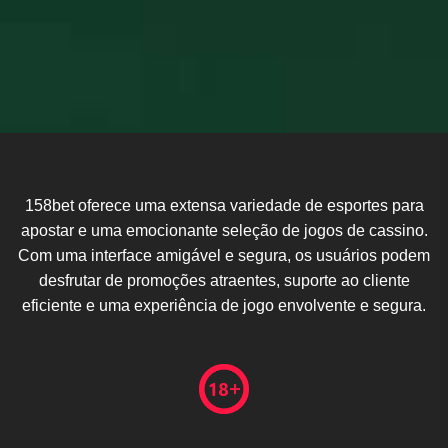
158bet oferece uma extensa variedade de esportes para
apostar e uma emocionante seleção de jogos de cassino.
Com uma interface amigável e segura, os usuários podem
desfrutar de promoções atraentes, suporte ao cliente
eficiente e uma experiência de jogo envolvente e segura.