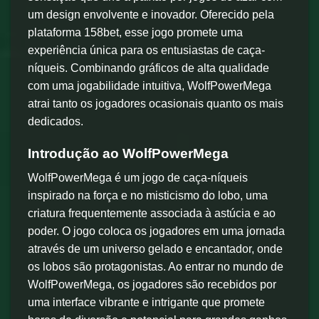
um design envolvente e inovador. Oferecido pela
plataforma 158bet, esse jogo promete uma
experiência única para os entusiastas de caça-
níqueis. Combinando gráficos de alta qualidade
com uma jogabilidade intuitiva, WolfPowerMega
atrai tanto os jogadores ocasionais quanto os mais
dedicados.
Introdução ao WolfPowerMega
WolfPowerMega é um jogo de caça-níqueis
inspirado na força e no misticismo do lobo, uma
criatura frequentemente associada à astúcia e ao
poder. O jogo coloca os jogadores em uma jornada
através de um universo gelado e encantador, onde
os lobos são protagonistas. Ao entrar no mundo de
WolfPowerMega, os jogadores são recebidos por
uma interface vibrante e intrigante que promete