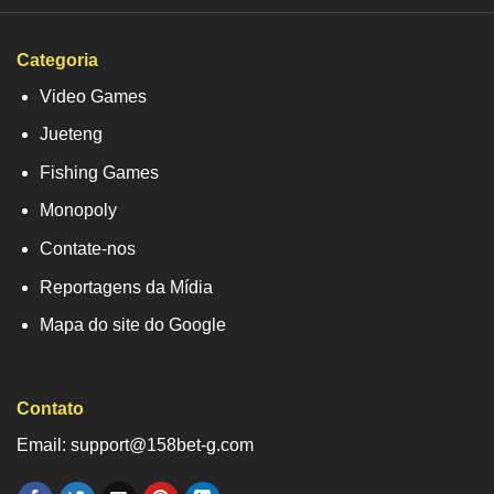
Categoria
Video Games
Jueteng
Fishing Games
Monopoly
Contate-nos
Reportagens da Mídia
Mapa do site do Google
Contato
Email: support@158bet-g.com