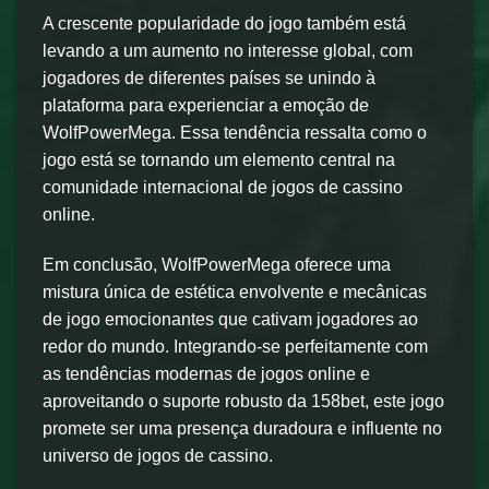
A crescente popularidade do jogo também está
levando a um aumento no interesse global, com
jogadores de diferentes países se unindo à
plataforma para experienciar a emoção de
WolfPowerMega. Essa tendência ressalta como o
jogo está se tornando um elemento central na
comunidade internacional de jogos de cassino
online.
Em conclusão, WolfPowerMega oferece uma
mistura única de estética envolvente e mecânicas
de jogo emocionantes que cativam jogadores ao
redor do mundo. Integrando-se perfeitamente com
as tendências modernas de jogos online e
aproveitando o suporte robusto da 158bet, este jogo
promete ser uma presença duradoura e influente no
universo de jogos de cassino.