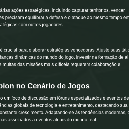
rias ações estratégicas, incluindo capturar territórios, vencer
res precisam equilibrar a defesa e o ataque ao mesmo tempo e
ratégicas com outros jogadores.
 crucial para elaborar estratégias vencedoras. Ajuste suas táti
danças dinâmicas do mundo do jogo. Investir na formação de a
 que muitas das missões mais difíceis requerem colaboração e
ion no Cenário de Jogos
 um foco de discussão em fóruns especializados e eventos de
ências globais de tecnologia e entretenimento, destacando sua
constante crescimento. Adaptando-se às tendências modernas, 
mas associados a eventos atuais do mundo real.