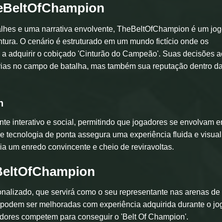
heBeltOfChampion
lhes e uma narrativa envolvente, TheBeltOfChampion é um jo
tura. O cenário é estruturado em um mundo fictício onde os
a adquirir o cobiçado 'Cinturão do Campeão'. Suas decisões a
rias no campo de batalha, mas também sua reputação dentro d
n
te interativo e social, permitindo que jogadores se envolvam 
de tecnologia de ponta assegura uma experiência fluida e visua
ia um enredo convincente e cheio de reviravoltas.
BeltOfChampion
nalizado, que servirá como o seu representante nas arenas de
 podem ser melhoradas com experiência adquirida durante o jo
adores competem para conseguir o 'Belt Of Champion'.