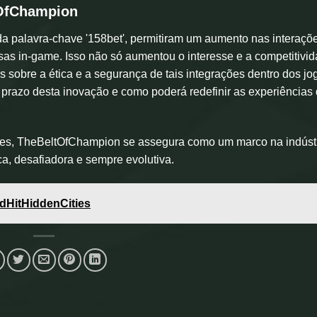
tOfChampion
da palavra-chave '158bet', permitiram um aumento nas interaçõ
s in-game. Isso não só aumentou o interesse e a competitivi
sobre a ética e a segurança de tais integrações dentro dos jo
prazo desta inovação e como poderá redefinir as experiências
tes, TheBeltOfChampion se assegura como um marco na indúst
a, desafiadora e sempre evolutiva.
dHitHiddenCities