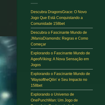
Descubra DragonsGrace: O Novo
Jogo Que Está Conquistando a
Comunidade 158bet
Descubra o Fascinante Mundo de
JManiaDiamonds: Regras e Como
Começar
Explorando o Fascinante Mundo de
AgeofViking: A Nova Sensação em
Jogos
Explorando o Fascinante Mundo de
'WaysoftheQilin' e Seu Impacto no
158bet
Explorando o Universo de
OnePunchMan: Um Jogo de