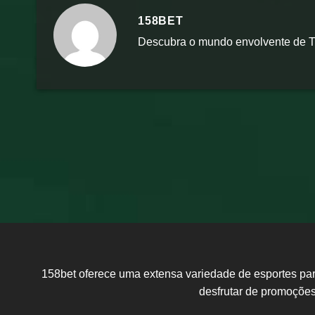
158BET
Descubra o mundo envolvente de T
158bet oferece uma extensa variedade de esportes pa
desfrutar de promoções 