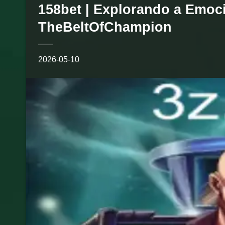
158bet | Explorando a Emoc
TheBeltOfChampion
2026-05-10