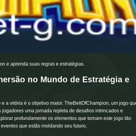
 e aprenda suas regras e estratégias.
ersão no Mundo de Estratégia e
 e a vitória é o objetivo maior. TheBeltOfChampion, um jogo qu
 jogadores uma jornada repleta de desafios intrincados e
xplorar profundamente os elementos que tornam este jogo tão
s eventos que estão moldando seu futuro.