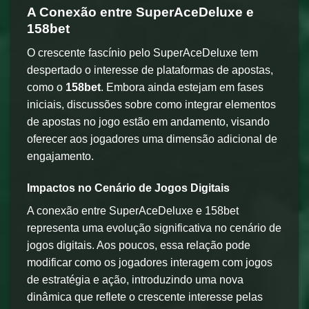
A Conexão entre SuperAceDeluxe e
158bet
O crescente fascínio pelo SuperAceDeluxe tem
despertado o interesse de plataformas de apostas,
como o
158bet
. Embora ainda estejam em fases
iniciais, discussões sobre como integrar elementos
de apostas no jogo estão em andamento, visando
oferecer aos jogadores uma dimensão adicional de
engajamento.
Impactos no Cenário de Jogos Digitais
A conexão entre SuperAceDeluxe e 158bet
representa uma evolução significativa no cenário de
jogos digitais. Aos poucos, essa relação pode
modificar como os jogadores interagem com jogos
de estratégia e ação, introduzindo uma nova
dinâmica que reflete o crescente interesse pelas