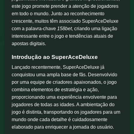
este jogo promete prender a atenção de jogadores
em todo o mundo. Junto ao reconhecimento
crescente, muitos têm associado SuperAceDeluxe
com a palavra-chave
158bet
, criando uma ligação
interessante entre o jogo e tendências atuais de
apostas digitais.
Introdução ao SuperAceDeluxe
Lançado recentemente, SuperAceDeluxe já
conquistou uma ampla base de fãs. Desenvolvido
por uma equipe de criadores apaixonados, o jogo
combina elementos de estratégia e ação,
proporcionando uma experiência envolvente para
jogadores de todas as idades. A ambientação do
jogo é distinta, transportando os jogadores para um
mundo onde cada detalhe é cuidadosamente
elaborado para enriquecer a jornada do usuário.