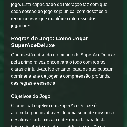
jogo. Esta capacidade de interação faz com que
cada sessão de jogo seja única, com desafios e
recompensas que mantêm o interesse dos
jogadores.
Regras do Jogo: Como Jogar
SuperAceDeluxe
Quem está entrando no mundo do SuperAceDeluxe
pela primeira vez encontrará o jogo com regras
claras e intuitivas. No entanto, para os que buscam
dominar a arte de jogar, a compreensão profunda
das regras é essencial.
Objetivos do Jogo
O principal objetivo em SuperAceDeluxe é
acumular pontos através de uma série de missões e
desafios. Cada missão é desenhada para testar
tanto o intelecto quanto a rapidez de reação do