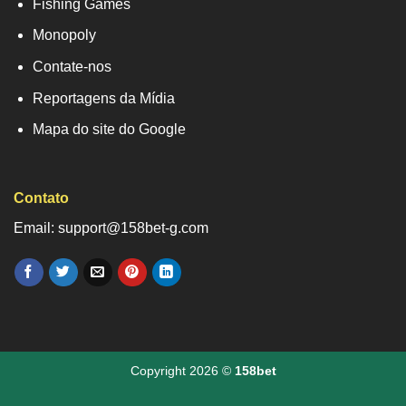
Fishing Games
Monopoly
Contate-nos
Reportagens da Mídia
Mapa do site do Google
Contato
Email: support@158bet-g.com
Copyright 2026 ©
158bet