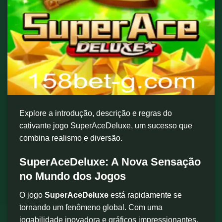
Explore a introdução, descrição e regras do
cativante jogo SuperAceDeluxe, um sucesso que
combina realismo e diversão.
SuperAceDeluxe: A Nova Sensação
no Mundo dos Jogos
O jogo
SuperAceDeluxe
está rapidamente se
tornando um fenômeno global. Com uma
jogabilidade inovadora e gráficos impressionantes,