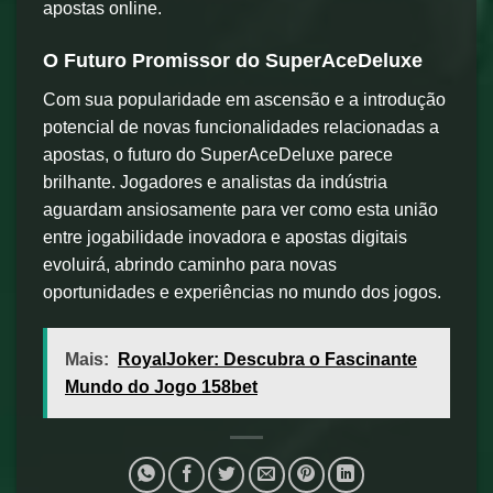
apostas online.
O Futuro Promissor do SuperAceDeluxe
Com sua popularidade em ascensão e a introdução
potencial de novas funcionalidades relacionadas a
apostas, o futuro do SuperAceDeluxe parece
brilhante. Jogadores e analistas da indústria
aguardam ansiosamente para ver como esta união
entre jogabilidade inovadora e apostas digitais
evoluirá, abrindo caminho para novas
oportunidades e experiências no mundo dos jogos.
Mais:
RoyalJoker: Descubra o Fascinante
Mundo do Jogo 158bet