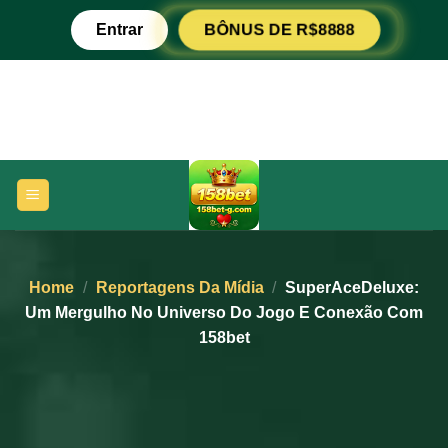
Ir
Entrar
BÔNUS DE R$8888
para
o
conteúdo
Home
/
Reportagens Da Mídia
/
SuperAceDeluxe:
Um Mergulho No Universo Do Jogo E Conexão Com
158bet