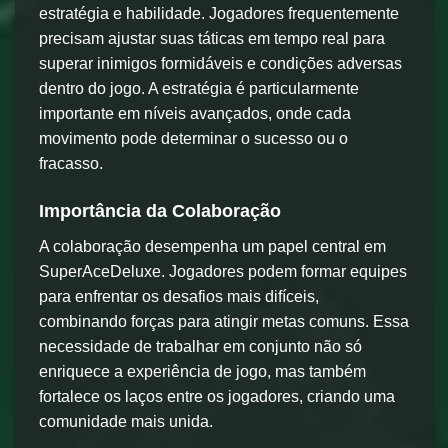
estratégia e habilidade. Jogadores frequentemente
precisam ajustar suas táticas em tempo real para
superar inimigos formidáveis e condições adversas
dentro do jogo. A estratégia é particularmente
importante em níveis avançados, onde cada
movimento pode determinar o sucesso ou o
fracasso.
Importância da Colaboração
A colaboração desempenha um papel central em
SuperAceDeluxe. Jogadores podem formar equipes
para enfrentar os desafios mais difíceis,
combinando forças para atingir metas comuns. Essa
necessidade de trabalhar em conjunto não só
enriquece a experiência de jogo, mas também
fortalece os laços entre os jogadores, criando uma
comunidade mais unida.