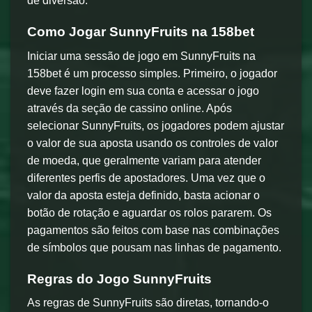
de diversão.
Como Jogar SunnyFruits na 158bet
Iniciar uma sessão de jogo em SunnyFruits na
158bet é um processo simples. Primeiro, o jogador
deve fazer login em sua conta e acessar o jogo
através da seção de cassino online. Após
selecionar SunnyFruits, os jogadores podem ajustar
o valor de sua aposta usando os controles de valor
de moeda, que geralmente variam para atender
diferentes perfis de apostadores. Uma vez que o
valor da aposta esteja definido, basta acionar o
botão de rotação e aguardar os rolos pararem. Os
pagamentos são feitos com base nas combinações
de símbolos que pousam nas linhas de pagamento.
Regras do Jogo SunnyFruits
As regras de SunnyFruits são diretas, tornando-o