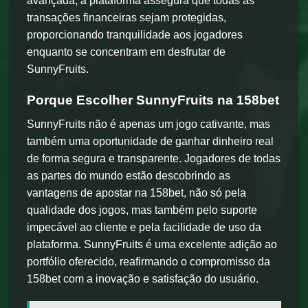
avançada, a plataforma assegura que todas as
transações financeiras sejam protegidas,
proporcionando tranquilidade aos jogadores
enquanto se concentram em desfrutar de
SunnyFruits.
Porque Escolher SunnyFruits na 158bet
SunnyFruits não é apenas um jogo cativante, mas
também uma oportunidade de ganhar dinheiro real
de forma segura e transparente. Jogadores de todas
as partes do mundo estão descobrindo as
vantagens de apostar na 158bet, não só pela
qualidade dos jogos, mas também pelo suporte
impecável ao cliente e pela facilidade de uso da
plataforma. SunnyFruits é uma excelente adição ao
portfólio oferecido, reafirmando o compromisso da
158bet com a inovação e satisfação do usuário.