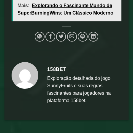
Mais:
Explorando o Fascinante Mundo de
SuperBurningWins: Um Clássico Moderno
158BET
Exploração detalhada do jogo
SunnyFruits e suas regras
fascinantes para jogadores na
plataforma 158bet.