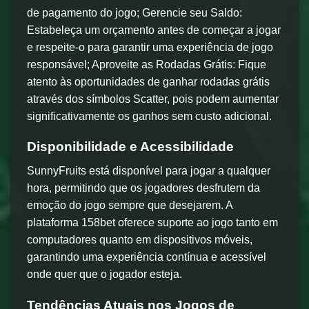
de pagamento do jogo; Gerencie seu Saldo:
Estabeleça um orçamento antes de começar a jogar
e respeite-o para garantir uma experiência de jogo
responsável; Aproveite as Rodadas Grátis: Fique
atento às oportunidades de ganhar rodadas grátis
através dos símbolos Scatter, pois podem aumentar
significativamente os ganhos sem custo adicional.
Disponibilidade e Acessibilidade
SunnyFruits está disponível para jogar a qualquer
hora, permitindo que os jogadores desfrutem da
emoção do jogo sempre que desejarem. A
plataforma 158bet oferece suporte ao jogo tanto em
computadores quanto em dispositivos móveis,
garantindo uma experiência contínua e acessível
onde quer que o jogador esteja.
Tendências Atuais nos Jogos de