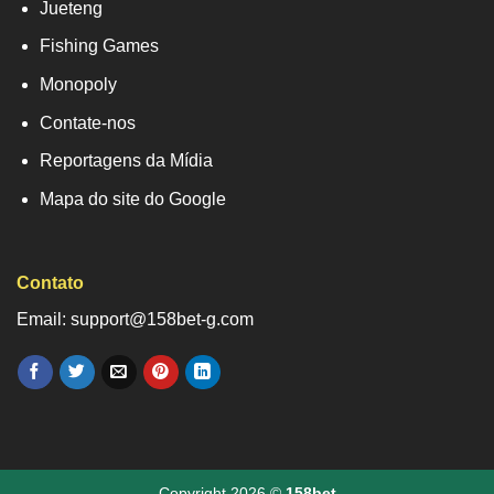
Jueteng
Fishing Games
Monopoly
Contate-nos
Reportagens da Mídia
Mapa do site do Google
Contato
Email: support@158bet-g.com
Copyright 2026 ©
158bet