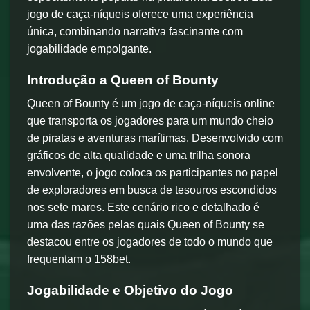
jogo de caça-níqueis oferece uma experiência
única, combinando narrativa fascinante com
jogabilidade empolgante.
Introdução a Queen of Bounty
Queen of Bounty é um jogo de caça-níqueis online
que transporta os jogadores para um mundo cheio
de piratas e aventuras marítimas. Desenvolvido com
gráficos de alta qualidade e uma trilha sonora
envolvente, o jogo coloca os participantes no papel
de exploradores em busca de tesouros escondidos
nos sete mares. Este cenário rico e detalhado é
uma das razões pelas quais Queen of Bounty se
destacou entre os jogadores de todo o mundo que
frequentam o 158bet.
Jogabilidade e Objetivo do Jogo