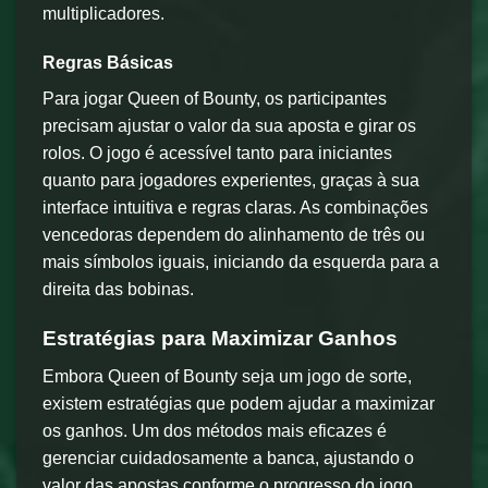
multiplicadores.
Regras Básicas
Para jogar Queen of Bounty, os participantes
precisam ajustar o valor da sua aposta e girar os
rolos. O jogo é acessível tanto para iniciantes
quanto para jogadores experientes, graças à sua
interface intuitiva e regras claras. As combinações
vencedoras dependem do alinhamento de três ou
mais símbolos iguais, iniciando da esquerda para a
direita das bobinas.
Estratégias para Maximizar Ganhos
Embora Queen of Bounty seja um jogo de sorte,
existem estratégias que podem ajudar a maximizar
os ganhos. Um dos métodos mais eficazes é
gerenciar cuidadosamente a banca, ajustando o
valor das apostas conforme o progresso do jogo.