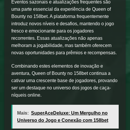
Eventos sazonais e atualizações frequentes são
uma parte essencial da experiência de Queen of
Bounty no 158bet. A plataforma frequentemente
introduz novos níveis e desafios, mantendo o jogo
fresco e emocionante para os jogadores
recorrentes. Essas atualizações não apenas
melhoram a jogabilidade, mas também oferecem
novas oportunidades para prêmios e recompensas.
Combinando estes elementos de inovação e
aventura, Queen of Bounty no 158bet continua a
cativar uma crescente base de jogadores, provando
ser um destaque no universo dos jogos de caça-
níqueis online.
Mais:
SuperAceDeluxe: Um Mergulho no
Universo do Jogo e Conexão com 158bet