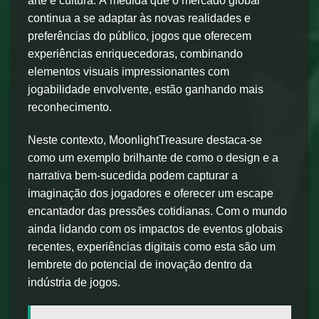
arte e cultura. À medida que o mercado global
continua a se adaptar às novas realidades e
preferências do público, jogos que oferecem
experiências enriquecedoras, combinando
elementos visuais impressionantes com
jogabilidade envolvente, estão ganhando mais
reconhecimento.
Neste contexto, MoonlightTreasure destaca-se
como um exemplo brilhante de como o design e a
narrativa bem-sucedida podem capturar a
imaginação dos jogadores e oferecer um escape
encantador das pressões cotidianas. Com o mundo
ainda lidando com os impactos de eventos globais
recentes, experiências digitais como esta são um
lembrete do potencial de inovação dentro da
indústria de jogos.