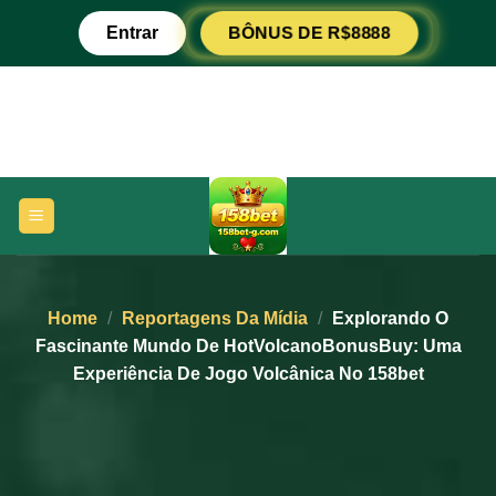
Ir
Entrar
BÔNUS DE R$8888
para
o
conteúdo
Home
/
Reportagens Da Mídia
/
Explorando O
Fascinante Mundo De HotVolcanoBonusBuy: Uma
Experiência De Jogo Volcânica No 158bet