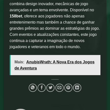
combina design inovador, mecânicas de jogo
avançadas e um tema envolvente. Disponível no
158bet
, oferece aos jogadores não apenas
entretenimento mas também a chance de ganhar
grandes prêmios ao dominar as estratégias do jogo.
Com eventos e atualizações constantes, este jogo
continua a capturar a imaginação de novos
jogadores e veteranos em todo o mundo.
Mais:
AnubisWrath: A Nova Era dos Jogos
de Aventura