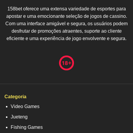
158bet oferece uma extensa variedade de esportes para
apostar e uma emocionante seleção de jogos de cassino.
Com uma interface amigável e segura, os usuários podem
desfrutar de promoções atraentes, suporte ao cliente
eficiente e uma experiência de jogo envolvente e segura.
Categoria
Video Games
Jueteng
Fishing Games