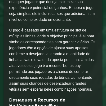
qualquer jogador que deseja maximizar sua
experiência e potencial de ganhos. Embora o jogo
seja simples, ele inclui recursos que adicionam um
nível de complexidade emocionante.
O jogo é baseado em uma estrutura de slot de
múltiplas linhas, onde o objetivo principal é alinhar
símbolos correspondentes para garantir vitórias. Os
jogadores têm a opção de ajustar suas apostas
conforme o desejado, alterando a quantidade de
linhas ativas e o valor da aposta por linha. Um dos
atrativos deste jogo é o recurso 'bonus buy',
permitindo aos jogadores a chance de comprar
diretamente suas rodadas de bônus, aumentando
assim suas chances de desencadear grandes
vitórias sem esperar peles combinações normais.
Destaques e Recursos de
HotVolcanoBonusBuy