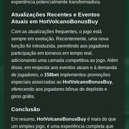
experiência potencialmente transformadora.
Atualizações Recentes e Eventos
Atuais em HotVolcanoBonusBuy
Com as atualizações frequentes, o jogo está
sempre em evolução. Recentemente, uma nova
função foi introduzida, permitindo aos jogadores
participação em torneios em tempo real,
adicionando uma camada competitiva ao jogo. Além
disso, em resposta aos eventos atuais e à demanda
de jogadores, o
158bet
implementou promoções
especiais associadas ao
HotVolcanoBonusBuy
,
oferecendo aos jogadores bônus de depósito e
giros grátis.
Conclusão
Em resumo,
HotVolcanoBonusBuy
é mais do que
um simples jogo, é uma experiência completa que