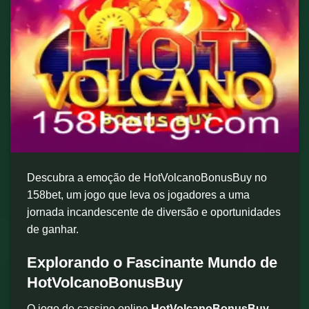
Descubra a emoção de HotVolcanoBonusBuy no
158bet, um jogo que leva os jogadores a uma
jornada incandescente de diversão e oportunidades
de ganhar.
Explorando o Fascinante Mundo de
HotVolcanoBonusBuy
O jogo de cassino online
HotVolcanoBonusBuy