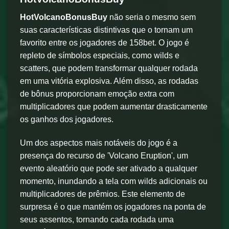
HotVolcanoBonusBuy
não seria o mesmo sem
suas características distintivas que o tornam um
favorito entre os jogadores de 158bet. O jogo é
repleto de símbolos especiais, como wilds e
scatters, que podem transformar qualquer rodada
em uma vitória explosiva. Além disso, as rodadas
de bônus proporcionam emoção extra com
multiplicadores que podem aumentar drasticamente
os ganhos dos jogadores.
Um dos aspectos mais notáveis do jogo é a
presença do recurso de 'Volcano Eruption', um
evento aleatório que pode ser ativado a qualquer
momento, inundando a tela com wilds adicionais ou
multiplicadores de prêmios. Este elemento de
surpresa é o que mantém os jogadores na ponta de
seus assentos, tornando cada rodada uma