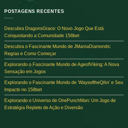
POSTAGENS RECENTES
Descubra DragonsGrace: O Novo Jogo Que Está
Conquistando a Comunidade 158bet
Descubra o Fascinante Mundo de JManiaDiamonds:
Regras e Como Começar
Explorando o Fascinante Mundo de AgeofViking: A Nova
Sensação em Jogos
Explorando o Fascinante Mundo de 'WaysoftheQilin' e Seu
Impacto no 158bet
Explorando o Universo de OnePunchMan: Um Jogo de
Estratégia Repleto de Ação e Diversão