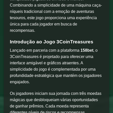
Combinando a simplicidade de uma máquina caça-
níqueis tradicional com a emoção de aventuras
tesouros, este jogo proporciona uma experiência
única para cada jogador em busca de
recompensas.
Introdução ao Jogo 3CoinTreasures
Lançado em parceria com a plataforma
158bet
, o
3CoinTreasures é projetado para oferecer uma
interface amigável e gráficos atraentes. A
simplicidade do jogo é complementada por uma
profundidade estratégica que mantém os jogadores
engajados.
Os jogadores iniciam sua jornada com três moedas
mágicas que desbloqueiam várias oportunidades
de ganhar prêmios. Cada moeda representa
diferentes níveis de riscos e recompensas,