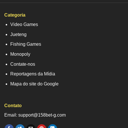
Categoria
Video Games
Jueteng
Fishing Games
Monopoly
Contate-nos
Reportagens da Mídia
Mapa do site do Google
Contato
Email: support@158bet-g.com