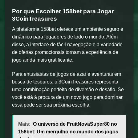
Por que Escolher 158bet para Jogar
3CoinTreasures
A plataforma 158bet oferece um ambiente seguro e
dinâmico para jogadores de todo o mundo. Além
disso, a interface de fácil navegação e a variedade
de ofertas promocionais tornam a experiência de
jogo ainda mais gratificante.
Para entusiastas de jogos de azar e aventuras em
busca de tesouros, o 3CoinTreasures representa
uma combinação perfeita de diversão e desafio. Se
você está à procura de um novo jogo para dominar,
essa pode ser sua próxima escolha.
Mais:
O universo de FruitNovaSuper80 no
158bet: Um mergulho no mundo dos jogos