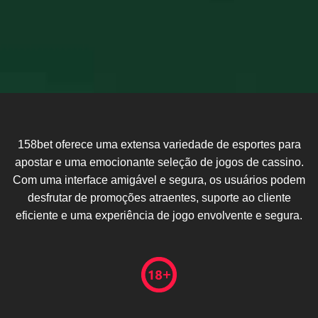
158bet oferece uma extensa variedade de esportes para
apostar e uma emocionante seleção de jogos de cassino.
Com uma interface amigável e segura, os usuários podem
desfrutar de promoções atraentes, suporte ao cliente
eficiente e uma experiência de jogo envolvente e segura.