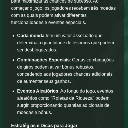
para maximizar as chances de sucesso. Ao
começar o jogo, os jogadores recebem três moedas
com as quais podem ativar diferentes
funcionalidades e eventos especiais.
Cada moeda
tem um valor associado que
determina a quantidade de tesouros que podem
ser desbloqueados.
Combinações Especiais
: Certas combinações
de giros podem ativar bónus robustos,
concedendo aos jogadores chances adicionais
de aumentar seus ganhos.
Eventos Aleatórios
: Ao longo do jogo, eventos
aleatórios como "Roletas da Riqueza" podem
surgir, proporcionando quantias adicionais de
moedas e bônus.
Estratégias e Dicas para Jogar