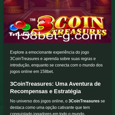
Explore a emocionante experiência do jogo
3CoinTreasures e aprenda sobre suas regras e
introdução, enquanto se conecta com o mundo dos
jogos online em 158bet.
3CoinTreasures: Uma Aventura de
Recompensas e Estratégia
No universo dos jogos online, o
3CoinTreasures
se
destaca como uma opção cativante que tem
conquistado jogadores em todo o mundo.